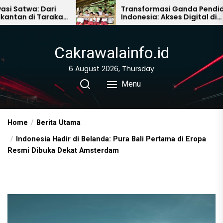
Skip
ari
Transformasi Ganda Pendidikan
arakan
Indonesia: Akses Digital di
to
Pelosok dan Kemitraan Global
the
untuk Literasi
content
Cakrawalainfo.id
6 August 2026, Thursday
Menu
Home
Berita Utama
Indonesia Hadir di Belanda: Pura Bali Pertama di Eropa
Resmi Dibuka Dekat Amsterdam