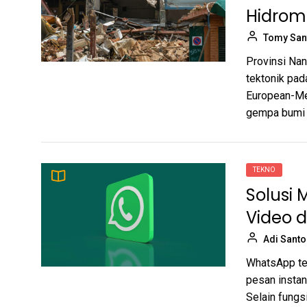
Hidrom
Tomy San
Provinsi Nan
tektonik pad
European-Me
gempa bumi 
TEKNO
Solusi 
Video d
Adi Sant
WhatsApp tel
pesan instan
Selain fungsi