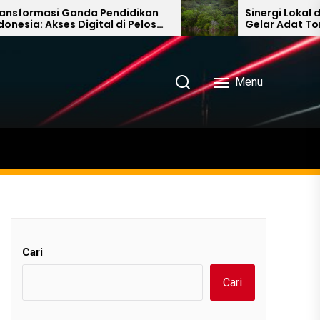
masi Ganda Pendidikan
Sinergi Lokal dan Glob
 Akses Digital di Pelosok
Gelar Adat Toraja hi
raan Global untuk
Diplomasi Hutan di B
Menu
Cari
Cari