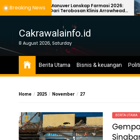
Skip
Manuver Lanskap Farmasi 2026:
Breaking News
Dari Terobosan Klinis Arrowhead
to
hingga Taktik Penyelamatan
the
Astellas
content
Cakrawalainfo.id
8 August 2026, Saturday
Berita Utama
Bisnis & keuangan
Polit
Home
2025
November
27
BERITA UTAMA
Gempa 
Sinaba