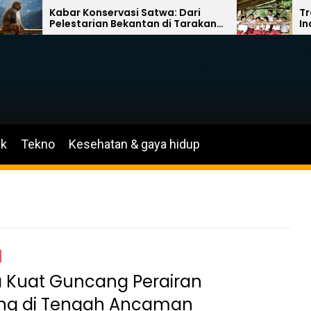
Kabar Konservasi Satwa: Dari
Transfor
Pelestarian Bekantan di Tarakan
Indonesia:
hingga Wajah Baru Kebun
dan Kemit
Binatang Akron
Literasi
ik
Tekno
Kesehatan & gaya hidup
Kuat Guncang Perairan
ng di Tengah Ancaman