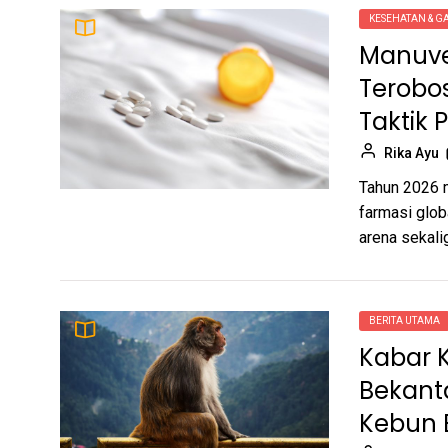
Jelajah Bentang Alam: Dari
6
KESEHATAN & G
Kemegahan Puncak Jawa
Manuver
Tengah hingga Fenomena
Rika Ayu
Menyusutnya Gunung di
Terobos
Amerika
Taktik 
Gempa Kuat Guncang
7
Perairan Sinabang di
Rika Ayu
Tengah Ancaman
Tomy Santoso
Hidrometeorologi
Tahun 2026 m
Sumatra
farmasi glo
Solusi Mengatasi
8
arena sekalig
Penurunan Kualitas Video
dan Foto di Status
Adi Santoso
WhatsApp
BERITA UTAMA
Transformasi ATM: Dari
9
Kebutuhan Perbankan
Kabar K
Domestik Hingga Ledakan
Tomy Santoso
Bekant
Pasar Kripto Global
Kebun 
iOS 26.4: Inilah Fitur-Fitur
10