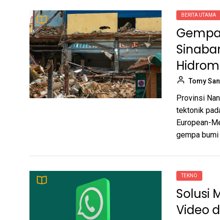
BERITA UTAMA
Gempa 
Sinaba
Hidrom
Tomy San
Provinsi Nan
tektonik pad
European-Me
gempa bumi 
TEKNO
Solusi 
Video d