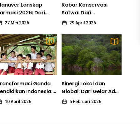
anuver Lanskap
Kabar Konservasi
armasi 2026: Dari
Satwa: Dari
erobosan Klinis
Pelestarian Bekantan
27 Mei 2026
29 April 2026
rrowhead hingga
di Tarakan hingga
aktik Penyelamatan
Wajah Baru Kebun
stellas
Binatang Akron
BERITA UTAMA
ransformasi Ganda Pendidikan Indonesia: Akses
ransformasi Ganda
Sinergi Lokal dan
igital di Pelosok dan Kemitraan Global untuk Litera
endidikan Indonesia:
Global: Dari Gelar Adat
kses Digital di
Adi Santoso
10 April 2026
Toraja hingga
10 April 2026
6 Februari 2026
elosok dan Kemitraan
Diplomasi Hutan di
lobal untuk Literasi
Bhutan