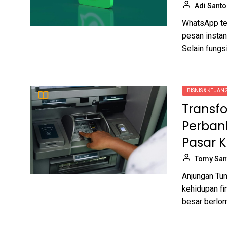
Adi Sant
WhatsApp tel
pesan instan
Selain fungsi
BISNIS & KEUA
Transf
Perban
Pasar K
Tomy San
Anjungan Tun
kehidupan fi
besar berlom