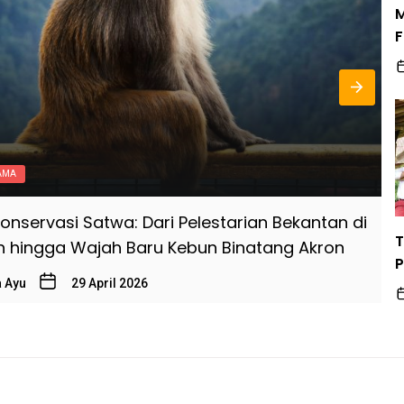
M
F
T
A
T
A
AMA
onservasi Satwa: Dari Pelestarian Bekantan di
T
T
n hingga Wajah Baru Kebun Binatang Akron
D
P
a Ayu
29 April 2026
A
P
G