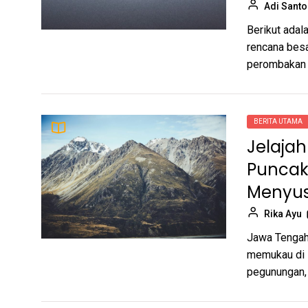
Adi Sant
Transformasi ATM: Dari
9
Berikut adal
Kebutuhan Perbankan
rencana besa
Domestik Hingga Ledakan
Tomy Santoso
perombakan d
Pasar Kripto Global
iOS 26.4: Inilah Fitur-Fitur
10
Baru yang Akan Hadir di
iPhone Anda
BERITA UTAMA
Adi Santoso
Jelaja
Puncak
Menyus
Rika Ayu
Jawa Tengah 
memukau di I
pegunungan, 