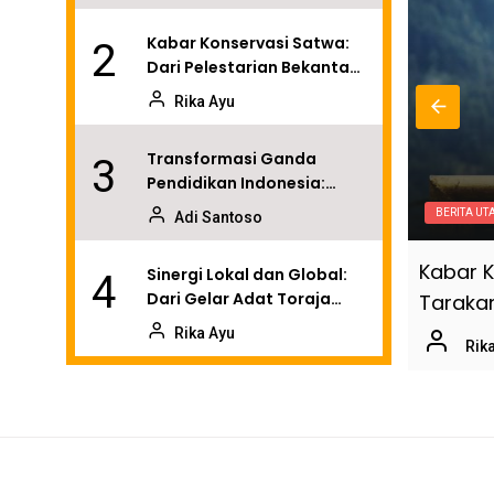
Taktik Penyelamatan
Astellas
Kabar Konservasi Satwa:
2
Dari Pelestarian Bekantan
di Tarakan hingga Wajah
Rika Ayu
Baru Kebun Binatang
Akron
Transformasi Ganda
3
Pendidikan Indonesia:
Akses Digital di Pelosok
IDUP
BERITA UT
Adi Santoso
dan Kemitraan Global
untuk Literasi
ap Farmasi 2026: Dari Terobosan Klinis
Kabar K
Sinergi Lokal dan Global:
4
Dari Gelar Adat Toraja
ngga Taktik Penyelamatan Astellas
Taraka
hingga Diplomasi Hutan di
Rika Ayu
Bhutan
27 Mei 2026
Rik
Masa Depan Mac:
5
Perombakan MacBook Pro
2026 dan Ancaman Harga
Adi Santoso
di Balik Ambisi AI Apple