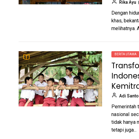
Baru yang Akan Hadir di
Rika Ayu
iPhone Anda
Adi Santoso
Dengan hidu
khas, bekant
Manuver Lanskap Farmasi
1
melihatnya. A
2026: Dari Terobosan
Klinis Arrowhead hingga
Rika Ayu
Taktik Penyelamatan
Astellas
BERITA UTAMA
Kabar Konservasi Satwa:
2
Transf
Dari Pelestarian Bekantan
di Tarakan hingga Wajah
Indones
Rika Ayu
Baru Kebun Binatang
Kemitra
Akron
Transformasi Ganda
3
Adi Sant
Pendidikan Indonesia:
Akses Digital di Pelosok
Pemerintah 
Adi Santoso
dan Kemitraan Global
nasional sec
untuk Literasi
tidak hanya 
Sinergi Lokal dan Global:
4
tetapi juga...
Dari Gelar Adat Toraja
hingga Diplomasi Hutan di