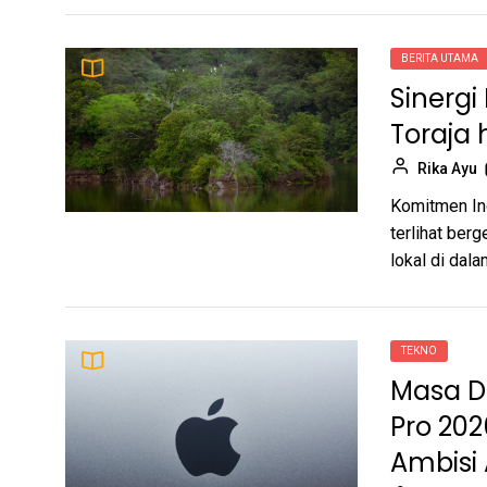
Rika Ayu
Bhutan
BERITA UTAMA
Masa Depan Mac:
5
Perombakan MacBook Pro
Sinergi
2026 dan Ancaman Harga
Adi Santoso
Toraja 
di Balik Ambisi AI Apple
Rika Ayu
Jelajah Bentang Alam: Dari
6
Kemegahan Puncak Jawa
Komitmen Ind
Tengah hingga Fenomena
terlihat ber
Rika Ayu
Menyusutnya Gunung di
lokal di dala
Amerika
Gempa Kuat Guncang
7
Perairan Sinabang di
Tengah Ancaman
Tomy Santoso
TEKNO
Hidrometeorologi
Masa D
Sumatra
Solusi Mengatasi
8
Pro 20
Penurunan Kualitas Video
dan Foto di Status
Ambisi 
Adi Santoso
WhatsApp