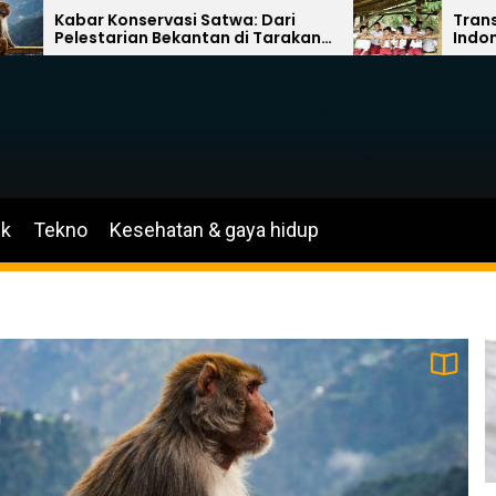
nservasi Satwa: Dari
Transformasi Ganda
ian Bekantan di Tarakan
Indonesia: Akses Dig
Wajah Baru Kebun
dan Kemitraan Glob
g Akron
Literasi
ik
Tekno
Kesehatan & gaya hidup