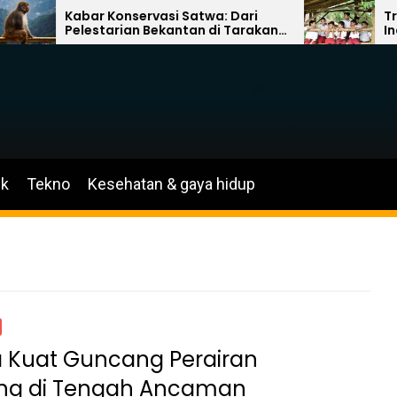
Kabar Konservasi Satwa: Dari
Transfor
Pelestarian Bekantan di Tarakan
Indonesia:
hingga Wajah Baru Kebun
dan Kemit
Binatang Akron
Literasi
ik
Tekno
Kesehatan & gaya hidup
Kuat Guncang Perairan
ng di Tengah Ancaman