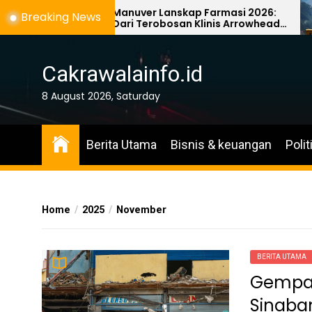
Skip
Manuver Lanskap Farmasi 2026:
Breaking News
Dari Terobosan Klinis Arrowhead
to
hingga Taktik Penyelamatan
the
Astellas
content
Cakrawalainfo.id
8 August 2026, Saturday
Berita Utama
Bisnis & keuangan
Polit
Home
2025
November
BERITA UTAMA
Gempa 
Sinaba