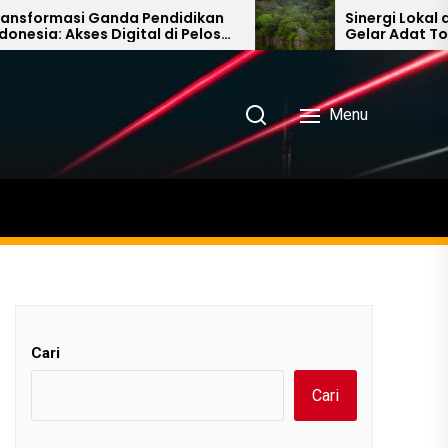
masi Ganda Pendidikan
Sinergi Lokal dan Glob
 Akses Digital di Pelosok
Gelar Adat Toraja hi
raan Global untuk
Diplomasi Hutan di B
Menu
Cari
Cari