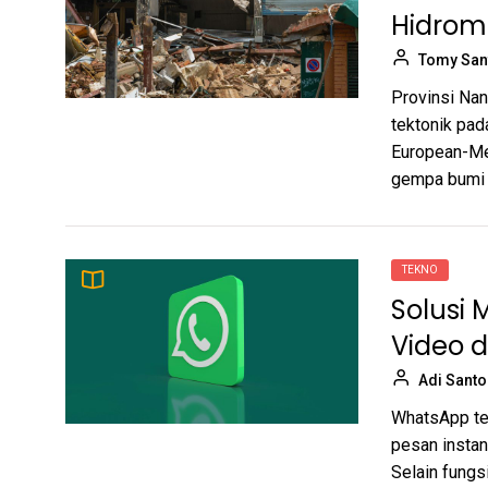
Hidrom
Tomy San
Provinsi Nan
tektonik pad
European-Me
gempa bumi 
TEKNO
Solusi 
Video d
Adi Sant
WhatsApp tel
pesan instan
Selain fungsi