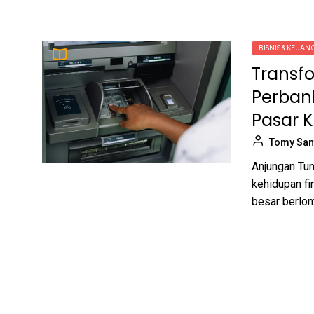
BISNIS & KEUA
Transf
Perban
Pasar K
Tomy San
Anjungan Tun
kehidupan fi
besar berlom