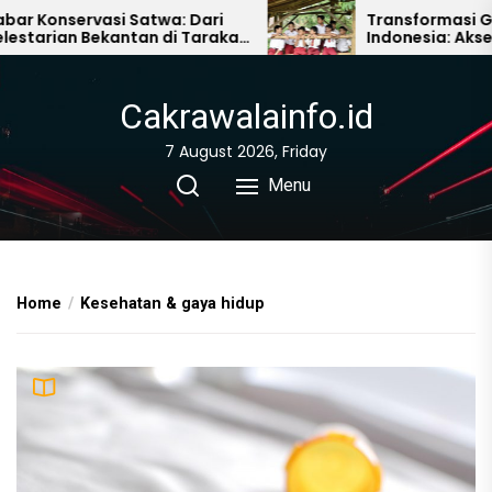
Skip
onservasi Satwa: Dari
Transformasi Ganda
rian Bekantan di Tarakan
Indonesia: Akses Digi
to
 Wajah Baru Kebun
Pelosok dan Kemitra
the
ng Akron
untuk Literasi
content
Cakrawalainfo.id
7 August 2026, Friday
Menu
Home
Kesehatan & gaya hidup