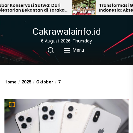
Skip
Konservasi Satwa: Dari
Transformasi Gand
arian Bekantan di Tarakan
Indonesia: Akses Dig
to
a Wajah Baru Kebun
Pelosok dan Kemitr
the
ang Akron
untuk Literasi
content
Cakrawalainfo.id
6 August 2026, Thursday
Menu
Home
2025
Oktober
7